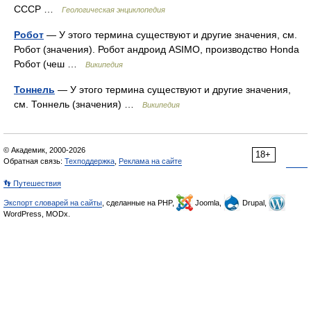
CCCP …
Геологическая энциклопедия
Робот
— У этого термина существуют и другие значения, см.
Робот (значения). Робот андроид ASIMO, производство Honda
Робот (чеш …
Википедия
Тоннель
— У этого термина существуют и другие значения,
см. Тоннель (значения) …
Википедия
© Академик, 2000-2026
18+
Обратная связь:
Техподдержка
,
Реклама на сайте
👣 Путешествия
Экспорт словарей на сайты
, сделанные на PHP,
Joomla,
Drupal,
WordPress, MODx.