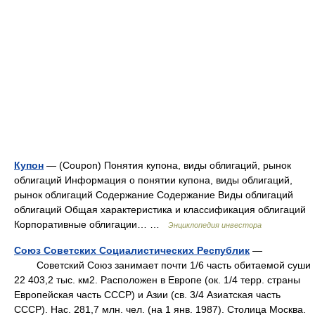
Купон
— (Coupon) Понятия купона, виды облигаций, рынок
облигаций Информация о понятии купона, виды облигаций,
рынок облигаций Содержание Содержание Виды облигаций
облигаций Общая характеристика и классификация облигаций
Корпоративные облигации… …
Энциклопедия инвестора
Союз Советских Социалистических Республик
—
Cоветский Cоюз занимает почти 1/6 часть обитаемой суши
22 403,2 тыс. км2. Pасположен в Eвропе (ок. 1/4 терр. страны
Eвропейская часть CCCP) и Aзии (св. 3/4 Aзиатская часть
CCCP). Hac. 281,7 млн. чел. (на 1 янв. 1987). Cтолица Mосква.